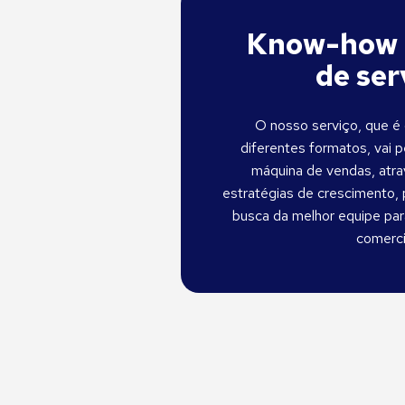
Know-how 
de ser
O nosso serviço, que é 
diferentes formatos, vai p
máquina de vendas, atr
estratégias de crescimento, 
busca da melhor equipe pa
comerci