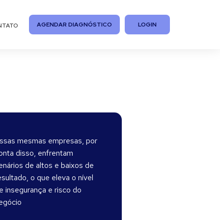
AGENDAR DIAGNÓSTICO
LOGIN
NTATO
ssas mesmas empresas, por
onta disso, enfrentam
enários de altos e baixos de
esultado, o que eleva o nível
e insegurança e risco do
egócio