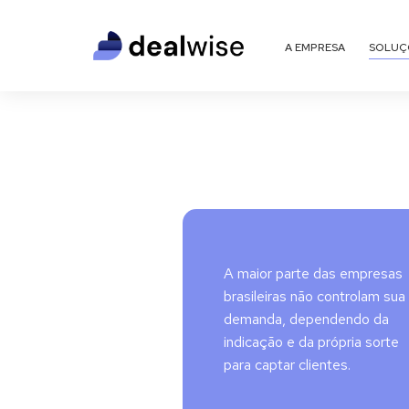
A EMPRESA
SOLUÇ
A maior parte das empresas
brasileiras não controlam sua
demanda, dependendo da
indicação e da própria sorte
para captar clientes.