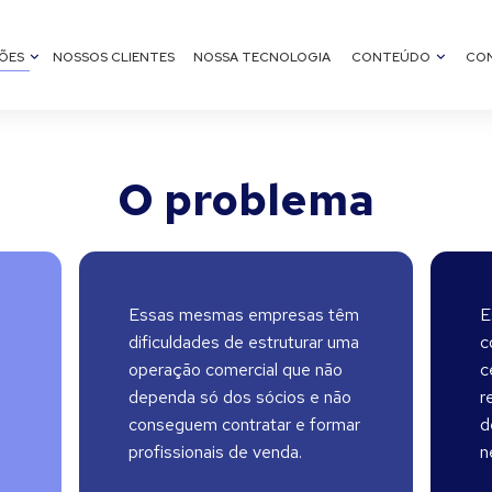
ÕES
NOSSOS CLIENTES
NOSSA TECNOLOGIA
CONTEÚDO
CO
O problema
Essas mesmas empresas têm
E
dificuldades de estruturar uma
c
operação comercial que não
c
dependa só dos sócios e não
r
conseguem contratar e formar
d
profissionais de venda.
n