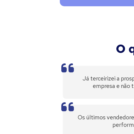
O 
Já terceirizei a pro
empresa e não t
Os últimos vendedore
perform