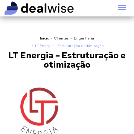
Alter
Início
Clientes
Engenharia
LT Energia – Estruturação e otimização
LT Energia – Estruturação e
otimização