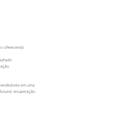
ão oferecendo
sultado
tação.
s vendedores em uma
inbound, recuperação