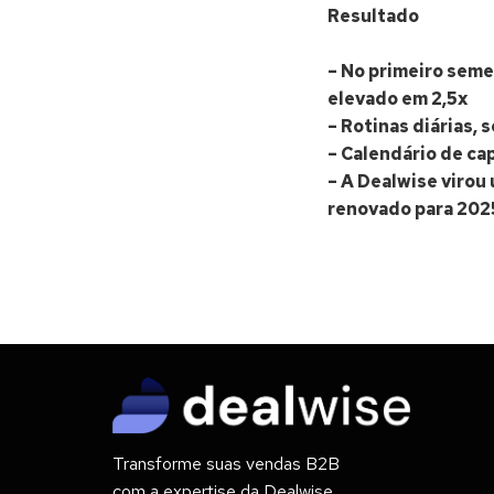
Resultado
– No primeiro seme
elevado em 2,5x
– Rotinas diárias,
– Calendário de c
– A Dealwise virou 
renovado para 202
Transforme suas vendas B2B
com a expertise da Dealwise